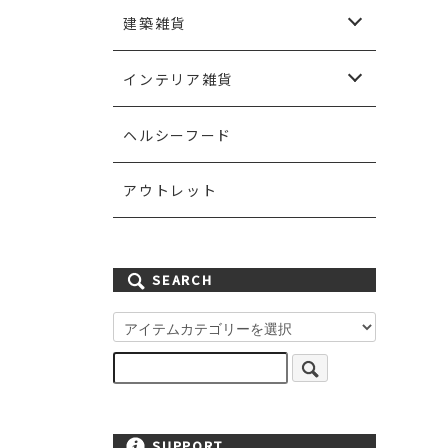
ペンダントランプ
シャンデリアランプ
シーリングランプ
ウォールランプ
エクステリアランプ
テーブルランプ
フロアランプ
ランプシェード
灯具
ライティングパーツ
電球
建築雑貨
スイッチ＆スイッチプレート
ドア＆ドアノブ
取っ手＆フック
棚板＆ブラケット
手すり
ステンドグラス
ポスト＆表札
ガーデン雑貨
壁紙
ペイント
インテリア雑貨
カーテン＆ファブリック
ミラー
キッチン雑貨
アイアン雑貨
ハンドメイド雑貨
その他雑貨小物
ヘルシーフード
アウトレット
SEARCH
SUPPORT