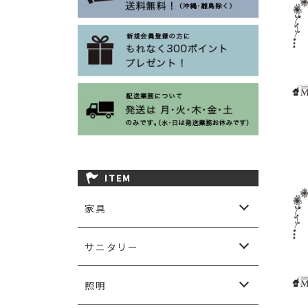
ITEM
家具
ソファ
ダイニング
チェア＆ベンチ
カップボード＆キャビネット
チェスト
リビングテーブル
テレビボード
コンソール＆デスク
シェルフ
ベッド
その他家具
ガーデン用家具など
サニタリー
サニタリーアクセサリー
洗面ボウル＆水栓金物
洗面台
照明