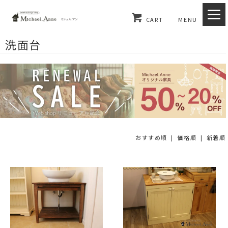
CART
MENU
洗面台
おすすめ順
| 価格順 |
新着順