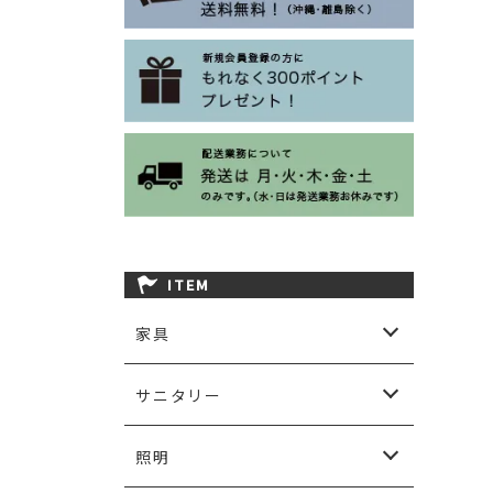
ITEM
家具
ソファ
ダイニング
チェア＆ベンチ
カップボード＆キャビネット
チェスト
リビングテーブル
テレビボード
コンソール＆デスク
シェルフ
ベッド
その他家具
ガーデン用家具など
サニタリー
サニタリーアクセサリー
洗面ボウル＆水栓金物
洗面台
照明