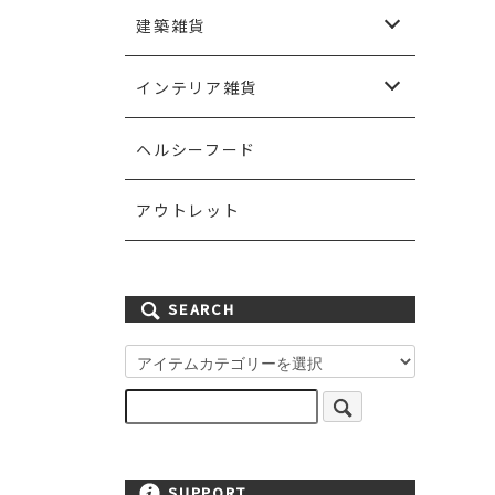
ペンダントランプ
シャンデリアランプ
シーリングランプ
ウォールランプ
エクステリアランプ
テーブルランプ
フロアランプ
ランプシェード
灯具
ライティングパーツ
電球
建築雑貨
スイッチ＆スイッチプレート
ドア＆ドアノブ
取っ手＆フック
棚板＆ブラケット
手すり
ステンドグラス
ポスト＆表札
ガーデン雑貨
壁紙
ペイント
インテリア雑貨
カーテン＆ファブリック
ミラー
キッチン雑貨
アイアン雑貨
ハンドメイド雑貨
その他雑貨小物
ヘルシーフード
アウトレット
SEARCH
SUPPORT