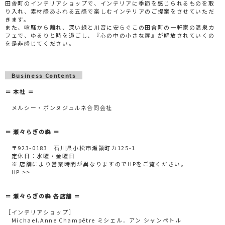
田舎町のインテリアショップで、インテリアに季節を感じられるものを取
り入れ、素材感あふれる五感で楽しむインテリアのご提案をさせていただ
きます。
また、喧騒から離れ、深い緑と川音に安らぐこの田舎町の一軒家の温泉カ
フェで、ゆるりと時を過ごし、『心の中の小さな扉』が解放されていくの
を是非感じてください。
Business Contents
＝ 本社 ＝
メルシー・ボンヌジュルネ合同会社
＝ 瀬々らぎの森 ＝
〒923-0183 石川県小松市瀬領町カ125-1
定休日：水曜・金曜日
※ 店舗により営業時間が異なりますのでHPをご覧ください。
HP >>
＝ 瀬々らぎの森 各店舗 ＝
［インテリアショップ］
Michael.Anne Champêtre ミシェル．アン シャンペトル