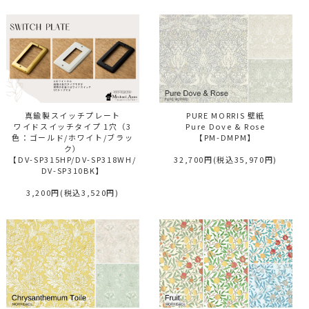
真鍮製スイッチプレート
PURE MORRIS 壁紙
ワイドスイッチタイプ 1穴（3
Pure Dove & Rose
色：ゴールド/ホワイト/ブラッ
【PM-DMPM】
ク）
【DV-SP315HP/DV-SP318WH/
32,700円(税込35,970円)
DV-SP310BK】
3,200円(税込3,520円)