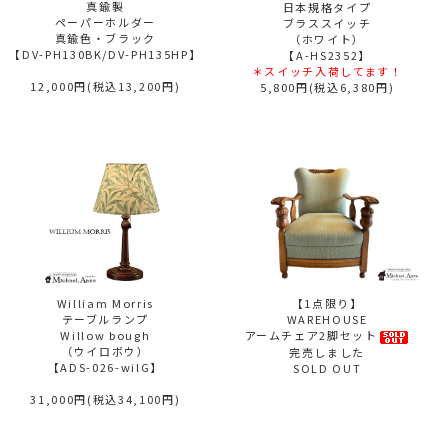
真鍮製
日本規格タイプ
ペーパーホルダー
ブラススイッチ
真鍮色・ブラック
（ホワイト）
【DV-PH130BK/DV-PH135HP】
【A-HS2352】
＊スイッチ入荷してます！
12,000円(税込13,200円)
5,800円(税込6,380円)
William Morris
【1点限り】
テーブルランプ
WAREHOUSE
Willow bough
アームチェア2脚セット
（ウイロボウ）
完売しました
【ADS-026-wilG】
SOLD OUT
31,000円(税込34,100円)