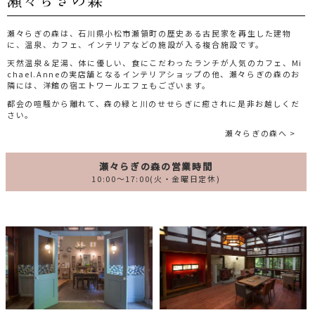
瀬々らぎの森は、石川県小松市瀬領町の歴史ある古民家を再生した建物
に、温泉、カフェ、インテリアなどの施設が入る複合施設です。
天然温泉＆足湯、体に優しい、食にこだわったランチが人気のカフェ、Mi
chael.Anneの実店舗となるインテリアショップの他、瀬々らぎの森のお
隣には、洋館の宿エトワールエフェもございます。
都会の喧騒から離れて、森の緑と川のせせらぎに癒されに是非お越しくだ
さい。
瀬々らぎの森へ >
瀬々らぎの森の営業時間
10:00～17:00(火・金曜日定休)