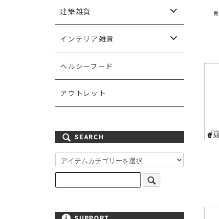
ペンダントランプ
シャンデリアランプ
シーリングランプ
ウォールランプ
エクステリアランプ
テーブルランプ
フロアランプ
ランプシェード
灯具
ライティングパーツ
電球
建築雑貨
スイッチ＆スイッチプレート
ドア＆ドアノブ
取っ手＆フック
棚板＆ブラケット
手すり
ステンドグラス
ポスト＆表札
ガーデン雑貨
壁紙
ペイント
インテリア雑貨
カーテン＆ファブリック
ミラー
キッチン雑貨
アイアン雑貨
ハンドメイド雑貨
その他雑貨小物
ヘルシーフード
アウトレット
SEARCH
SUPPORT