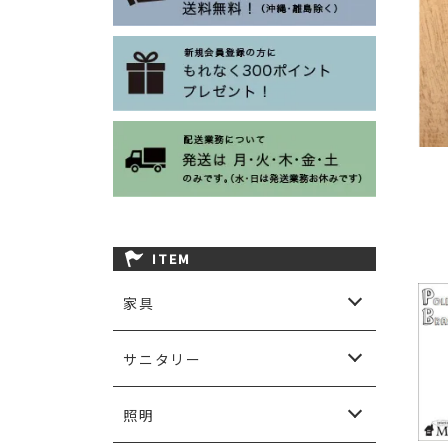
ITEM
家具
ソファ
ダイニング
チェア＆ベンチ
カップボード＆キャビネット
チェスト
リビングテーブル
テレビボード
コンソール＆デスク
シェルフ
ベッド
その他家具
ガーデン用家具など
サニタリー
サニタリーアクセサリー
洗面ボウル＆水栓金物
洗面台
照明