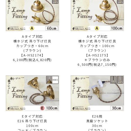
Aタイプ対応
Aタイプ対応
横ネジ式 吊り下げ灯具
横ネジ式 吊り下げ灯具
カップつき・60cm
カップつき・100cm
(ブラウン)
（ブラウン）
【A-HS2174】
【A-HS2175】
6,200円(税込6,820円)
＊ブラウンのみ
6,500円(税込7,150円)
Eタイプ対応
E26用
E26 吊り下げ灯具
真鍮ソケット
100cm
30cm
コード／ブラウン
（ブラウン）