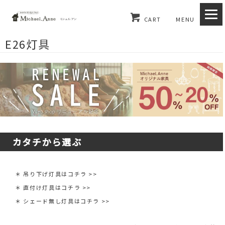
CART
MENU
E26灯具
カタチから選ぶ
＊ 吊り下げ灯具はコチラ >>
＊ 直付け灯具はコチラ >>
＊ シェード無し灯具はコチラ >>