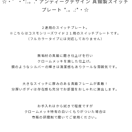
☆・゜・*:.。.* アンティークデザイン 真鍮製スイッチ
プレート *.。.:*・☆
２連用のスイッチプレート。
※こちらはコスモシリーズワイド２１用のスイッチプレートです。
（フルカラータイプには対応しておりません）
無垢材の真鍮に磨き仕上げを行い
クロームメッキを施した仕上げ。
鏡のようなシルバーの輝きは清潔感もありクールな雰囲気です。
大きなスイッチに厚みのある真鍮フレームが素敵！
分厚いボディは存在感も充分でお部屋をおしゃれに演出します。
お手入れはから拭きで程度ですが
クロームメッキ特有の白いくもりがついた場合は
市販の研磨剤で磨いてご使用ください。