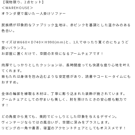
【現物限り、2点セット】
＜WAREHOUSE＞
オランダ便で届いた一人掛けソファー
民族柄が印象的なファブリック生地は、赤ピンクを基調とした温かみのある
色合い。
サイズはW660×D740×H990(mm)と、1人でゆったり寛ぐのにちょうど
良いバランス。
お部屋に置くだけで、空間の主役になるアームチェアです！
肉厚でしっかりとしたクッションは、長時間座っても快適な座り心地を叶え
てくれます。
背もたれは身体を包み込むような安定感があり、読書やコーヒータイムにも
おすすめ。
全体の輪郭を縁取る木材は、丁寧に彫り込まれた装飾が施されています。
アームチェアとしての佇まいも美しく、肘を預けたときの安心感も魅力で
す！
どの角度から見ても、美的でどっしりとした印象を与えるデザイン。
ヴィンテージならではの風合いが、空間に深みをプラスします。
リビングの一角や書斎、寝室のアクセントチェアとしてもオススメです！