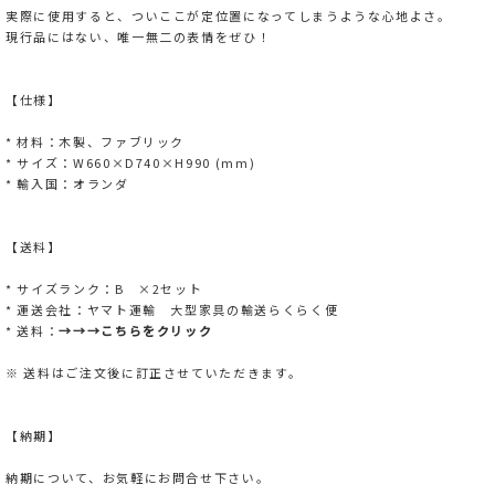
実際に使用すると、ついここが定位置になってしまうような心地よさ。
現行品にはない、唯一無二の表情をぜひ！
【仕様】
* 材料：木製、ファブリック
* サイズ：W660×D740×H990 (mm)
* 輸入国：オランダ
【送料】
* サイズランク：B ×2セット
* 運送会社：ヤマト運輸 大型家具の輸送らくらく便
* 送料：
→→→こちらをクリック
※ 送料はご注文後に訂正させていただきます。
【納期】
納期について、お気軽にお問合せ下さい。