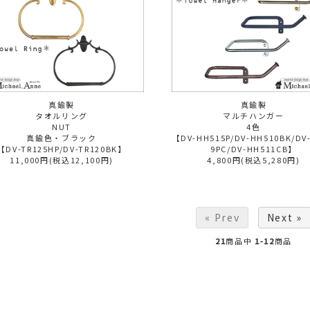
真鍮製
真鍮製
タオルリング
マルチハンガー
NUT
4色
真鍮色・ブラック
【DV-HH515P/DV-HH510BK/DV
【DV-TR125HP/DV-TR120BK】
9PC/DV-HH511CB】
11,000円(税込12,100円)
4,800円(税込5,280円)
« Prev
Next »
21
商品中
1-12
商品