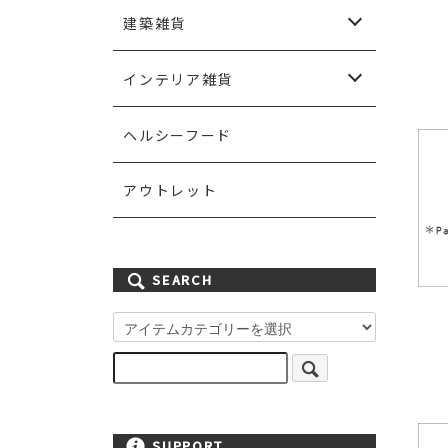
ペンダントランプ
シャンデリアランプ
シーリングランプ
ウォールランプ
エクステリアランプ
テーブルランプ
フロアランプ
ランプシェード
灯具
ライティングパーツ
電球
建築雑貨
スイッチ＆スイッチプレート
ドア＆ドアノブ
取っ手＆フック
棚板＆ブラケット
手すり
ステンドグラス
ポスト＆表札
ガーデン雑貨
壁紙
ペイント
インテリア雑貨
カーテン＆ファブリック
ミラー
キッチン雑貨
アイアン雑貨
ハンドメイド雑貨
その他雑貨小物
ヘルシーフード
アウトレット
SEARCH
SUPPORT