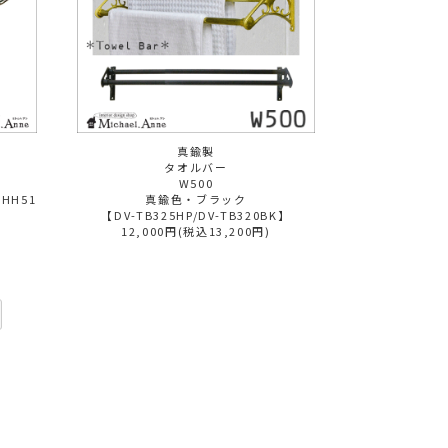
真鍮製
タオルバー
W500
-HH51
真鍮色・ブラック
【DV-TB325HP/DV-TB320BK】
12,000円(税込13,200円)