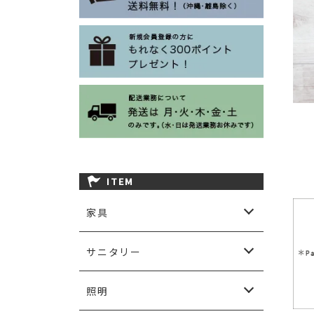
ITEM
家具
ソファ
ダイニング
チェア＆ベンチ
カップボード＆キャビネット
チェスト
リビングテーブル
テレビボード
コンソール＆デスク
シェルフ
ベッド
その他家具
ガーデン用家具など
サニタリー
サニタリーアクセサリー
洗面ボウル＆水栓金物
洗面台
照明