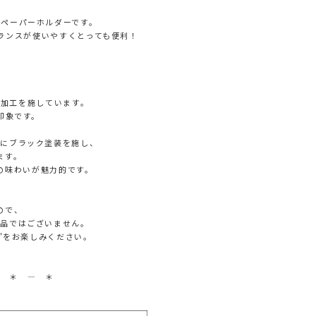
トペーパーホルダーです。
ランスが使いやすくとっても便利！
。
ク加工を施しています。
印象です。
鍮にブラック塗装を施し、
ます。
の味わいが魅力的です。
ので、
良品ではございません。
 ”をお楽しみください。
― ＊ ― ＊