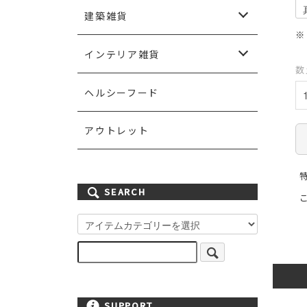
ペンダントランプ
シャンデリアランプ
シーリングランプ
ウォールランプ
エクステリアランプ
テーブルランプ
フロアランプ
ランプシェード
灯具
ライティングパーツ
電球
建築雑貨
※
スイッチ＆スイッチプレート
ドア＆ドアノブ
取っ手＆フック
棚板＆ブラケット
手すり
ステンドグラス
ポスト＆表札
ガーデン雑貨
壁紙
ペイント
インテリア雑貨
数
カーテン＆ファブリック
ミラー
キッチン雑貨
アイアン雑貨
ハンドメイド雑貨
その他雑貨小物
ヘルシーフード
アウトレット
SEARCH
SUPPORT