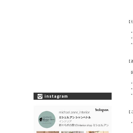
【
* 
*
*
【
区
*
*
*
instagram
【
*