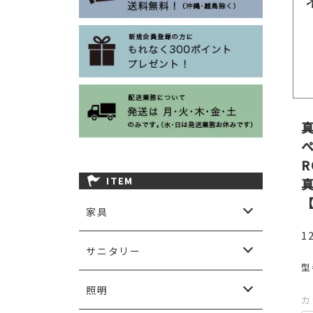
R
ITEM
【
家具
1
ソファ
ダイニング
チェア＆ベンチ
カップボード＆キャビネット
チェスト
リビングテーブル
テレビボード
コンソール＆デスク
シェルフ
ベッド
その他家具
ガーデン用家具など
サニタリー
型
サニタリーアクセサリー
洗面ボウル＆水栓金物
洗面台
照明
カ