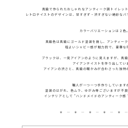
真鍮で作られたおしゃれなアンティーク調トイレッ
レトロテイストのデザインは、甘すぎず・渋すぎない絶妙なバ
カラーバリエーションは２色
真鍮色は真鍮にゴールド塗装を施し、アンティー
程よいシャビー感が魅力的で、豪華な
ブラックは、一見アイアンのように見えますが、真
アイアンテイストを作り出してい
アイアンの渋さと、真鍮の暖かみが合わさった独特
職人が一つ一つ手作りしています
塗装のはがれ、色ムラ、ゆがみ等ございますが不
インテリアとして ”ハンドメイドのアンティーク感
＊ ― ＊ ― ＊ ― ＊ ― ＊ 