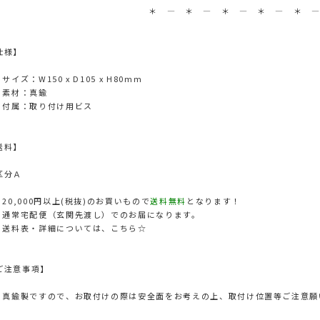
＊ ― ＊ ― ＊ ― ＊ ― ＊ 
仕様】
サイズ：W150 x D105 x H80mm
 素材：真鍮
 付属：取り付け用ビス
送料】
分Ａ
 20,000円以上(税抜)のお買いもので
送料無料
となります！
 通常宅配便（玄関先渡し）でのお届になります。
 送料表・詳細については、
こちら☆
ご注意事項】
 真鍮製ですので、お取付けの際は安全面をお考えの上、取付け位置等ご注意願