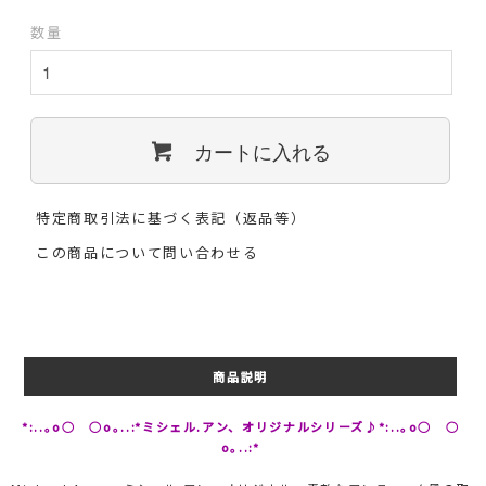
数量
カートに入れる
特定商取引法に基づく表記（返品等）
この商品について問い合わせる
商品説明
*:..｡o○ ○o｡..:*ミシェル.アン、オリジナルシリーズ♪*:..｡o○ ○
o｡..:*