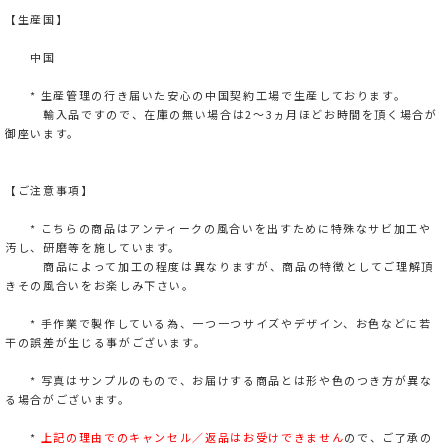
【生産国】
中国
* 生産管理の行き届いた安心の中国契約工場で生産しております。
輸入品ですので、在庫の無い場合は2～3ヵ月ほどお時間を頂く場合が
御座います。
【ご注意事項】
* こちらの商品はアンティークの風合いを出すために特殊なサビ加工や
汚し、研磨等を施しています。
商品によって加工の程度は異なりますが、商品の特徴としてご理解頂
きその風合いをお楽しみ下さい。
* 手作業で製作している為、一つ一つサイズやデザイン、お色などに若
干の誤差が生じる事がございます。
* 写真はサンプルのもので、お届けする商品とは形や色のつき方が異な
る場合がございます。
*
上記の理由でのキャンセル／返品はお受けできません
ので、ご了承の