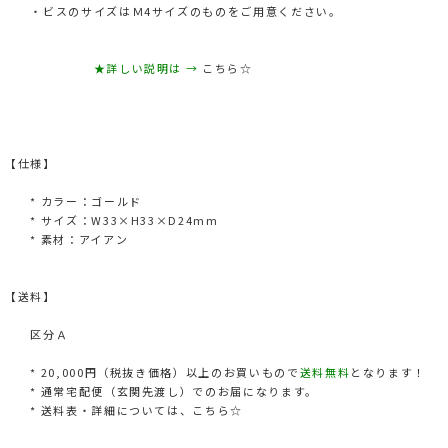
・ビスのサイズはＭ4サイズのものをご用意ください。
★詳しい説明は →
こちら☆
【仕様】
* カラー：ゴールド
* サイズ：W33×H33×D24mm
* 素材：アイアン
【送料】
区分Ａ
* 20,000円（税抜き価格）以上のお買いもので
送料無料
となります！
* 通常宅配便（玄関先渡し）でのお届になります。
* 送料表・詳細については、
こちら☆