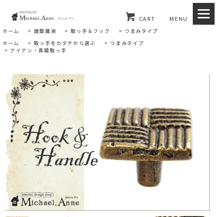
CART
MENU
ホーム
>
建築雑貨
>
取っ手＆フック
>
つまみタイプ
ホーム
>
取っ手をカタチから選ぶ
>
つまみタイプ
>
アイアン・真鍮取っ手