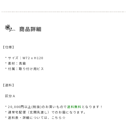
商品詳細
【仕様】
* サイズ：W72 x H120
* 素材：真鍮
* 付属：取り付け用ビス
【送料】
区分Ａ
* 20,000円以上(税抜)のお買いもので
送料無料
となります！
* 通常宅配便（玄関先渡し）でのお届になります。
* 送料表・詳細については、
こちら☆