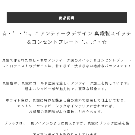
商品説明
☆・゜・*:.。.* アンティークデザイン 真鍮製スイッチ
＆コンセントプレート *.。.:*・☆
真鍮で作られたおしゃれなアンティーク調のスイッチ＆コンセントプレート
レトロテイストのデザインは、甘すぎず・渋すぎない絶妙なバランスです！
真鍮色は、真鍮にゴールド塗装を施し、アンティーク加工を施しています。
程よいシャビー感が魅力的で、豪華な印象です。
ホワイト色は、真鍮に特殊な艶消し白の塗料で塗装して仕上げており、
カントリーやシャビーシックなインテリアに合わせれば、
お部屋の雰囲気がより素敵に引き立ちます。
ブラックは、一見アイアンのように見えますが、真鍮にブラック塗装を施
し、
アイアンテイストを作り出しています。